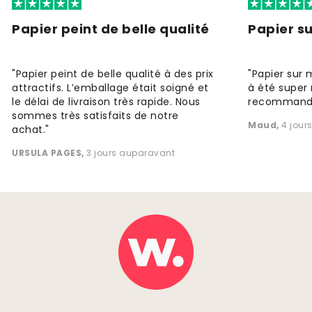
Papier peint de belle qualité
Papier s
"Papier peint de belle qualité à des prix
"Papier sur 
attractifs. L’emballage était soigné et
à été super 
le délai de livraison très rapide. Nous
recommande
sommes très satisfaits de notre
Maud
,
4 jour
achat."
URSULA PAGES
,
3 jours auparavant