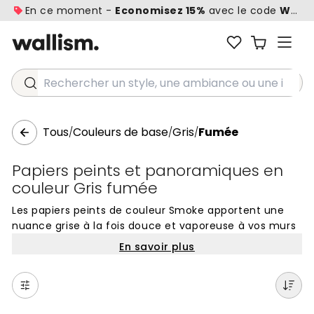
En ce moment -
Economisez 15%
avec le code
WALL1
Rechercher un style, une ambiance ou une idée...
Tous
Couleurs de base
Gris
Fumée
/
/
/
Papiers peints et panoramiques en
couleur Gris fumée
Les papiers peints de couleur Smoke apportent une
nuance grise à la fois douce et vaporeuse à vos murs
intérieurs. Cette teinte neutre et polyvalente permet
En savoir plus
de créer une belle profondeur visuelle sans jamais
alourdir l'espace, ce qui en fait un choix idéal pour
concevoir des panoramiques sophistiqués. Ni trop
sombre, ni trop claire, la couleur gris Smoke