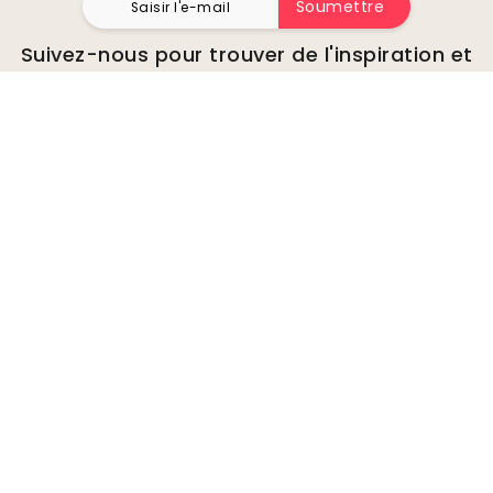
Soumettre
Suivez-nous pour trouver de l'inspiration et
des offres à venir
Entreprise
A propos de
Environnement
Demandes de renseignements
commerciaux
Cookies