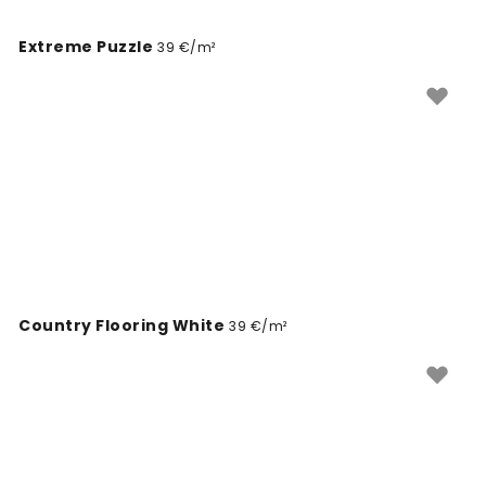
free et non-toxic, alliant ainsi esthétique et respect
de votre environnement intérieur.
Extreme Puzzle
39 €/m²
Country Flooring White
39 €/m²