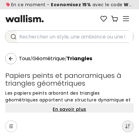
En ce moment -
Economisez 15%
avec le code
WALL1
Rechercher un style, une ambiance ou une idée...
Tous
Géométrique
Triangles
/
/
Papiers peints et panoramiques à
triangles géométriques
Les papiers peints arborant des triangles
géométriques apportent une structure dynamique et
une énergie particulière à chaque mur. En jouant sur
En savoir plus
les angles et les perspectives, ces motifs créent un
rythme visuel qui peut aussi bien agrandir une pièce
que lui donner une profondeur sculpturale. Que vous
recherchiez des compositions abstraites aux lignes