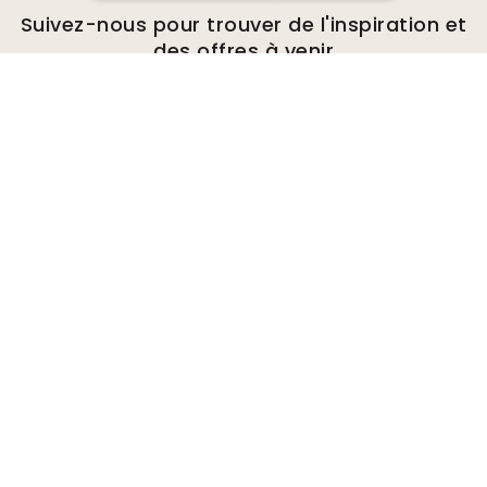
Suivez-nous pour trouver de l'inspiration et
des offres à venir
Entreprise
A propos de
Environnement
Demandes de renseignements
commerciaux
Cookies
Politique de confidentialité