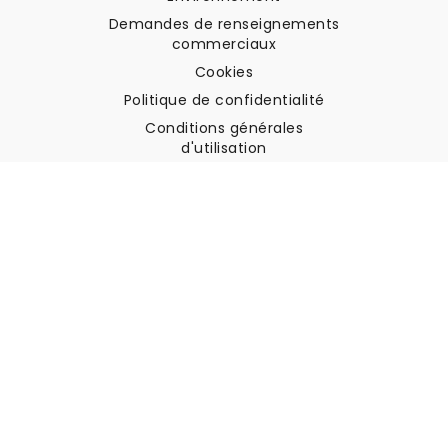
Demandes de renseignements
commerciaux
Cookies
Politique de confidentialité
Conditions générales
d'utilisation
Soutien à la clientèle
Contactez nous
Retours et remboursements
Expédition
Comment mesurer votre mur
Comment poser du papier
peint
Comment installer
l'autocollant
FAQ
Articles sur le papier peint