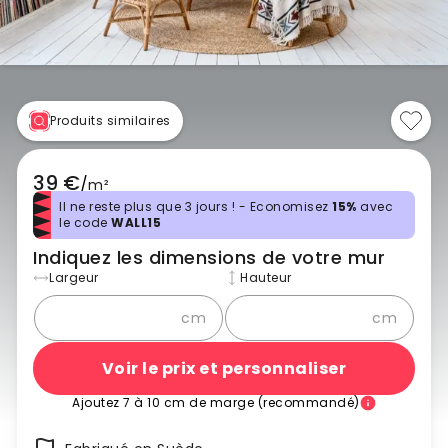
Produits similaires
39 €
/
m²
Il ne reste plus que 3 jours ! - Economisez
15%
avec
le code
WALL15
Indiquez les dimensions de votre mur
Largeur
Hauteur
cm
cm
Voir le prix et personnaliser
Ajoutez 7 à 10 cm de marge (recommandé)