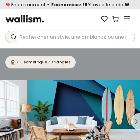
En ce moment -
Economisez 15%
avec le code
WALL1
Rechercher un style, une ambiance ou une idée...
>
Géométrique
>
Triangles