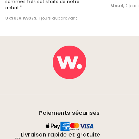
sommes très satisfaits de notre
Maud
,
2 jour
achat."
URSULA PAGES
,
1 jours auparavant
Paiements sécurisés
Livraison rapide et gratuite