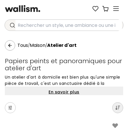
Rechercher un style, une ambiance ou une idée...
Tous
Maison
Atelier d'art
/
/
Papiers peints et panoramiques pour
atelier d'art
Un atelier d'art à domicile est bien plus qu'une simple
pièce de travail, c'est un sanctuaire dédié à la
création et à l'expression de soi. Le choix des
En savoir plus
revêtements muraux joue un rôle fondamental dans
l'atmosphère de cet espace. Des papiers peints aux
teintes sobres ou aux textures subtiles peuvent aider
à maintenir la concentration sur l'œuvre en cours,
tandis que des panoramiques aux motifs plus
audacieux stimulent l'imagination et insufflent une