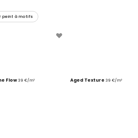
r peint à motifs
he Flow
Aged Texture
39 €/m²
39 €/m²
ract Beige
My Greenhouse Flowers I
39 €/m²
3