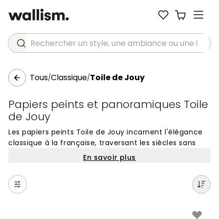
Rechercher un style, une ambiance ou une idée...
Tous
Classique
Toile de Jouy
/
/
Papiers peints et panoramiques Toile
de Jouy
Les papiers peints Toile de Jouy incarnent l'élégance
classique à la française, traversant les siècles sans
perdre de leur superbe. Ces motifs emblématiques,
En savoir plus
nés au XVIIIe siècle, se reconnaissent à leurs scènes
pastorales, mythologiques ou champêtres finement
dessinées. Traditionnellement déclinés en
monochrome sur un fond clair, ils apportent une
profondeur narrative et un charme historique aux
murs, créant une atmosphère à la fois sophistiquée et