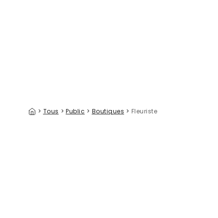
Cirkus Cyprus
Antiquari
39 €/m²
>
Tous
>
Public
>
Boutiques
>
Fleuriste