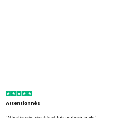
Attentionnés
"Attentionnés, réactifs et très professionnels."