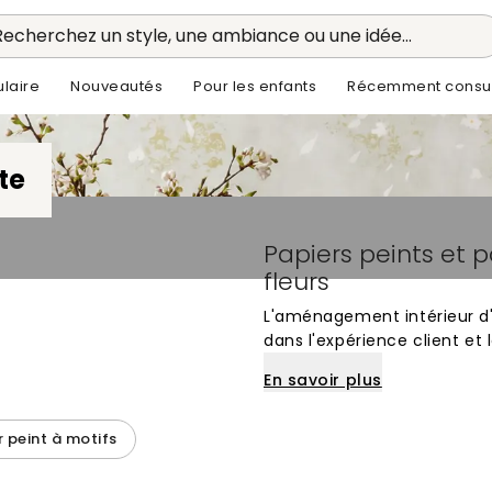
Recherchez un style, une ambiance ou une idée...
laire
Nouveautés
Pour les enfants
Récemment consul
te
Papiers peints et
fleurs
L'aménagement intérieur d'u
dans l'expérience client et
Choisir les bons papiers p
En savoir plus
environnement qui dialogue
les plantes vertes. Une atm
murales aide à définir l'ident
r peint à motifs
rustique, d'un écrin moderne