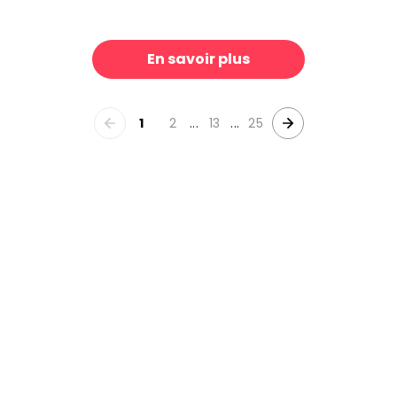
an Wild
Lemon Tree in Chinoserie
39 €/m²
3
En savoir plus
1
2
...
13
...
25