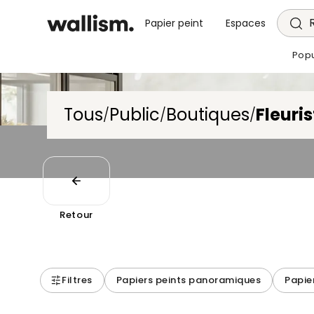
Papier peint
Espaces
Popu
Tous
Public
Boutiques
Fleuris
/
/
/
Retour
Filtres
Papiers peints panoramiques
Papie