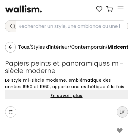
Rechercher un style, une ambiance ou une idée...
Tous
Styles d'intérieur
Contemporain
Midcentu
/
/
/
Papiers peints et panoramiques mi-
siècle moderne
Le style mi-siècle moderne, emblématique des
années 1950 et 1960, apporte une esthétique à la fois
rétro et intemporelle à vos murs. Nos papiers peints et
En savoir plus
panoramiques inspirés de cette période se distinguent
par leurs lignes épurées, leurs motifs géométriques
audacieux et leurs formes organiques. C'est un choix
idéal pour ceux qui souhaitent insuffler une
atmosphère optimiste et structurée à leur intérieur,
tout en conservant une élégance sobre.