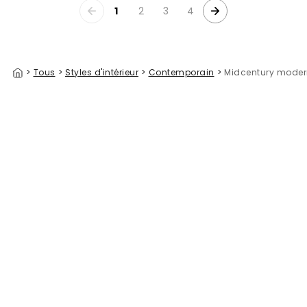
1
2
3
4
>
Tous
>
Styles d'intérieur
>
Contemporain
>
Midcentury moder