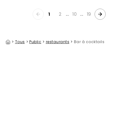
1
2
...
10
...
19
>
Tous
>
Public
>
restaurants
>
Bar à cocktails