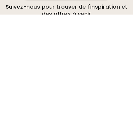
Suivez-nous pour trouver de l'inspiration et
des offres à venir
Entreprise
A propos de
Environnement
Demandes de renseignements
commerciaux
Cookies
Politique de confidentialité