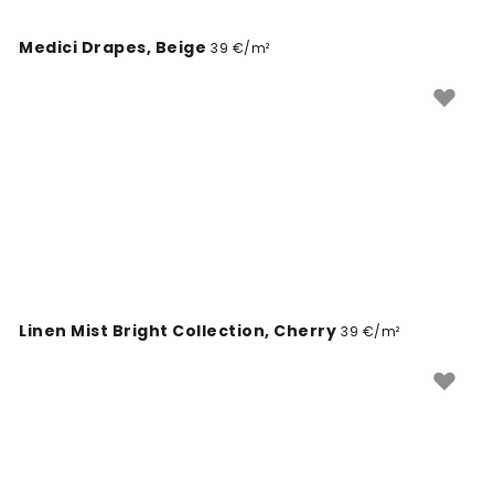
revêtements muraux apportent cette touche finale
indispensable pour séduire et fidéliser votre clientèle.
Medici Drapes, Beige
39 €/m²
Linen Mist Bright Collection, Cherry
39 €/m²