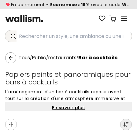
En ce moment -
Economisez 15%
avec le code
WALL1
Rechercher un style, une ambiance ou une idée...
Tous
Public
restaurants
Bar à cocktails
/
/
/
Papiers peints et panoramiques pour
bars à cocktails
L'aménagement d'un bar à cocktails repose avant
tout sur la création d'une atmosphère immersive et
mémorable. Le choix de vos muraux décoratifs pour
En savoir plus
bar à cocktails joue un rôle déterminant dans
l'identité visuelle de votre établissement. Pour ces
lieux de vie nocturne, on privilégie souvent des
designs qui captent la lumière tamisée, comme des