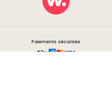
Paiements sécurisés
Livraison rapide et gratuite
Les commandes sont envoyées dans un délai de
2 à 5 jours.
Garantie de satisfaction à 100
Nous offrons à tous nos clients un droit de retour
de 30 jours pour les produits non installés.
TrustScore
4.8