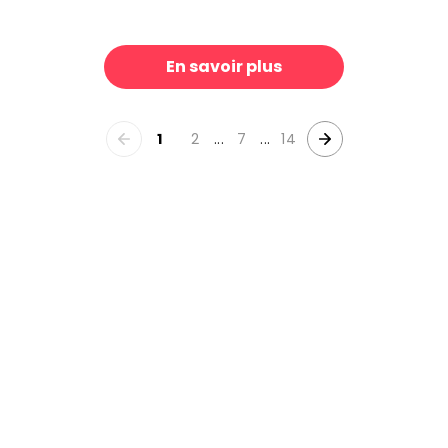
lden Retriever
Forest through the Seasons
39 €/m²
3
En savoir plus
1
2
...
7
...
14