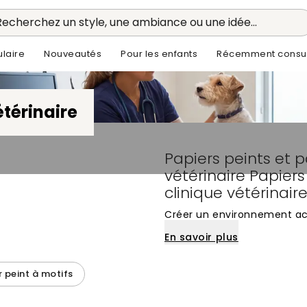
Recherchez un style, une ambiance ou une idée...
laire
Nouveautés
Pour les enfants
Récemment consul
étérinaire
Papiers peints et 
vétérinaire Papier
clinique vétérinair
Créer un environnement acc
essentiel pour apaiser les 
En savoir plus
propriétaires. Le choix du 
l'atmosphère de ces espace
r peint à motifs
panoramiques aux teintes d
transformer une salle d'att
de l'esthétique froide et cli