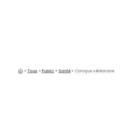
Atlantic Puffin
Glitzy Go
39 €/m²
>
Tous
>
Public
>
Santé
>
Clinique vétérinaire