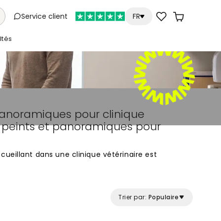
Service client
FR
tés
panoramiques pour clinique
s peints et panoramiques pour
e
ueillant dans une clinique vétérinaire est
animaux de compagnie et rassurer leurs
papier peint joue un rôle déterminant dans
s de santé animale. En optant pour des
ouces et aux motifs naturels, vous pouvez
Trier par:
Populaire
ente ou une salle d'examen en un lieu serein, loin
nique traditionnelle.