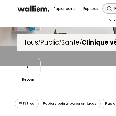
Papier peint
Espaces
Popu
Tous
Public
Santé
Clinique v
/
/
/
Retour
Filtres
Papiers peints panoramiques
Papie