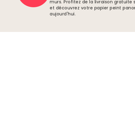
murs. Profitez de la livraison gratui
et découvrez votre papier peint pano
aujourd'hui.
Paiements sécurisés
Rejoindre le mouvement
Inscrivez vous sur Wallism pour rester
informé des nouveaux designs et des offres