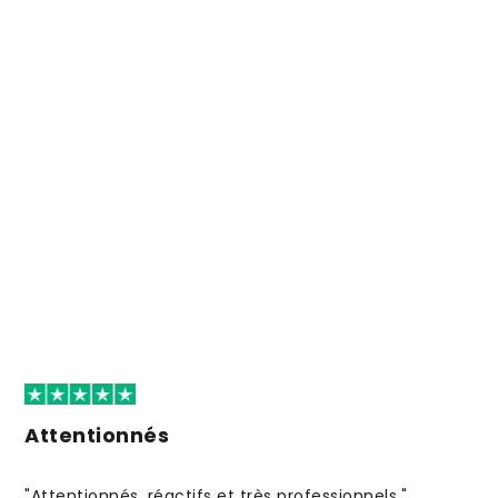
Attentionnés
"Attentionnés, réactifs et très professionnels."