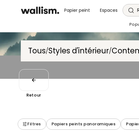
Papier peint
Espaces
Popu
Tous
Styles d'intérieur
Conte
/
/
Retour
Filtres
Papiers peints panoramiques
Papie