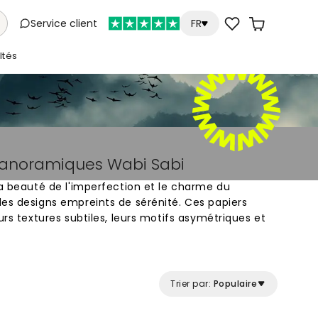
Service client
FR
tés
 panoramiques Wabi Sabi
la beauté de l'imperfection et le charme du
des designs empreints de sérénité. Ces papiers
urs textures subtiles, leurs motifs asymétriques et
i évoquent des matières naturelles comme la
tiné. En privilégiant l'authenticité plutôt que la
thétique japonaise apporte une atmosphère
 à votre mur.
Trier par:
Populaire
bre à coucher, un panoramique wabi-sabi crée