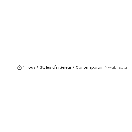
Russet Stone
Slab of G
39 €/m²
>
Tous
>
Styles d'intérieur
>
Contemporain
>
wabi sabi