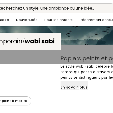
Recherchez un style, une ambiance ou une idée...
laire
Nouveautés
Pour les enfants
Récemment consul
mporain
wabi sabi
/
Papiers peints et
Le style wabi-sabi célèbre 
temps qui passe à travers 
peints se distinguent par le
leurs nuances terreuses qu
En savoir plus
pierre, le lin ou le plâtre pa
perfection lisse, cette es
contemplative et apaisante
r peint à motifs
Dans un salon ou une cham