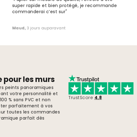
super rapide et bien protégé, je recommande
commanderai c’est sur"
Maud
,
3 jours auparavant
e pour les murs
ers peints panoramiques
ant votre personnalité et
TrustScore
4.8
, 100 % sans PVC et non
pter parfaitement à vos
te sur toutes les commandes
ramique parfait dès