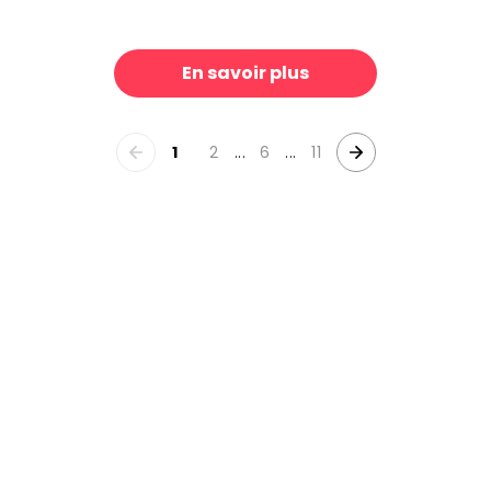
ray
Linen Mist Murky Collection, Burgundy
39 €/m²
3
En savoir plus
1
2
...
6
...
11