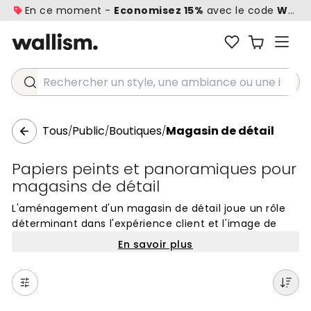
En ce moment -
Economisez 15%
avec le code
WALL1
Rechercher un style, une ambiance ou une idée...
Tous
Public
Boutiques
Magasin de détail
/
/
/
Papiers peints et panoramiques pour
magasins de détail
L'aménagement d'un magasin de détail joue un rôle
déterminant dans l'expérience client et l'image de
marque. Le choix des papiers peints pour ces espaces
En savoir plus
commerciaux permet de définir une atmosphère
unique qui encourage la découverte des produits tout
en affirmant l'identité de la boutique. Que vous
souhaitiez créer un mur d'accent derrière un comptoir