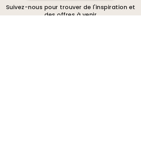
Suivez-nous pour trouver de l'inspiration et
des offres à venir
Entreprise
A propos de
Environnement
Demandes de renseignements
commerciaux
Cookies
Politique de confidentialité