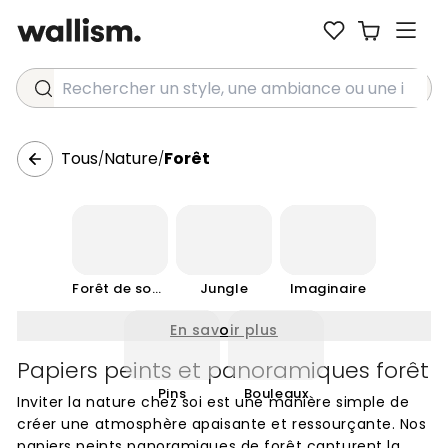
Rechercher un style, une ambiance ou une idée...
Tous
Nature
Forêt
/
/
Forêt de sous-bois
Jungle
Imaginaire
En savoir plus
Papiers peints et panoramiques forêt
Pins
Bouleaux
Inviter la nature chez soi est une manière simple de
créer une atmosphère apaisante et ressourçante. Nos
papiers peints panoramiques de forêt capturent la