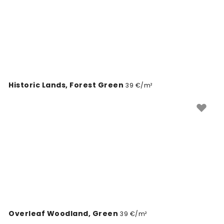
parfaitement aux dimensions de votre mur,
garantissant un rendu visuel équilibré. Nos options de
papiers peints sont sans PVC et non-toxic, offrant une
solution saine pour décorer votre maison tout en
célébrant la majesté des arbres et de la vie sauvage.
Historic Lands, Forest Green
39 €/m²
Overleaf Woodland, Green
39 €/m²