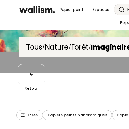
Papier peint
Espaces
Popu
Tous
Nature
Forêt
Imaginair
/
/
/
Retour
Filtres
Papiers peints panoramiques
Papie