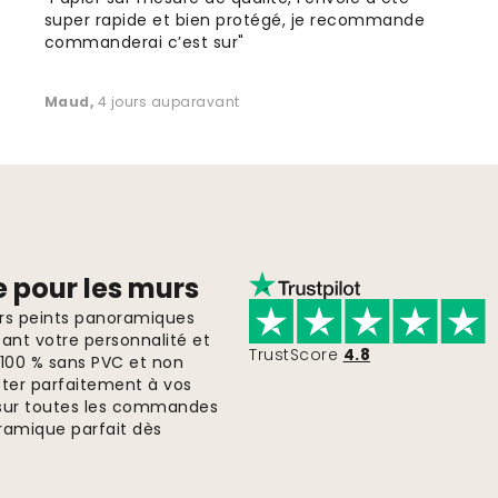
super rapide et bien protégé, je recommande
commanderai c’est sur"
Maud
,
4 jours auparavant
e pour les murs
ers peints panoramiques
ant votre personnalité et
TrustScore
4.8
, 100 % sans PVC et non
pter parfaitement à vos
te sur toutes les commandes
ramique parfait dès