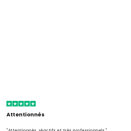
Attentionnés
"Attentionnés, réactifs et très professionnels."