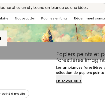
Recherchez un style, une ambiance ou une idée...
laire
Nouveautés
Pour les enfants
Récemment consul
e
Papiers peints et
forestières imagin
Les ambiances forestières 
sélection de papiers peints
représentations strictement
En savoir plus
des bois aux couleurs surré
mystère. Ces panoramiques 
créativité et de douceur d
r peint à motifs
une fenêtre ouverte sur un