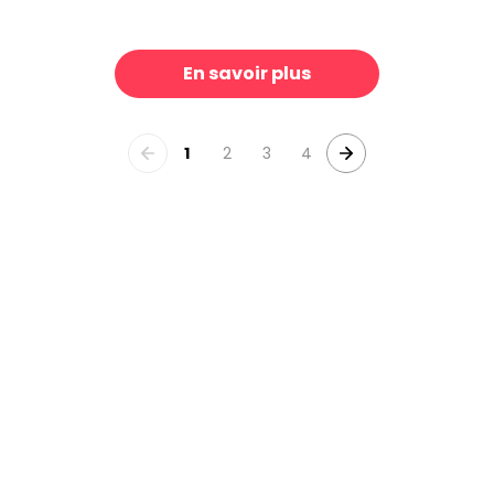
Trees
Overleaf Woodland Pattern, Light Green
39 €/m²
3
En savoir plus
1
2
3
4