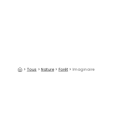
Enchanted Forest Whimsy
Reduced 
39 €/m²
>
Tous
>
Nature
>
Forêt
>
Imaginaire