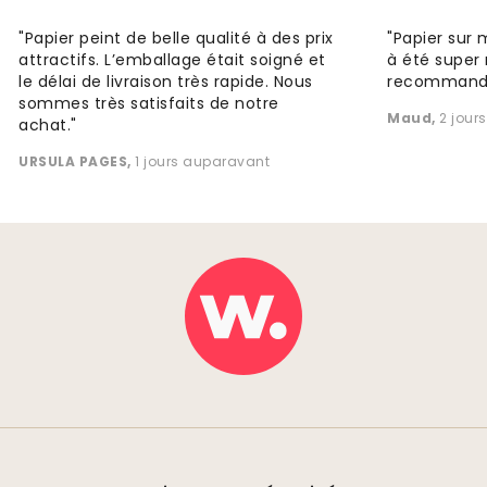
"Papier peint de belle qualité à des prix
"Papier sur 
attractifs. L’emballage était soigné et
à été super 
le délai de livraison très rapide. Nous
recommande
sommes très satisfaits de notre
Maud
,
2 jour
achat."
URSULA PAGES
,
1 jours auparavant