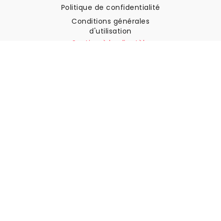
Politique de confidentialité
Conditions générales
d'utilisation
Soutien à la clientèle
Contactez nous
Retours et remboursements
Expédition
Comment mesurer votre mur
Comment poser du papier
peint
Comment installer
l'autocollant
FAQ
Articles sur le papier peint
Sélectionnez votre lieu de résidence