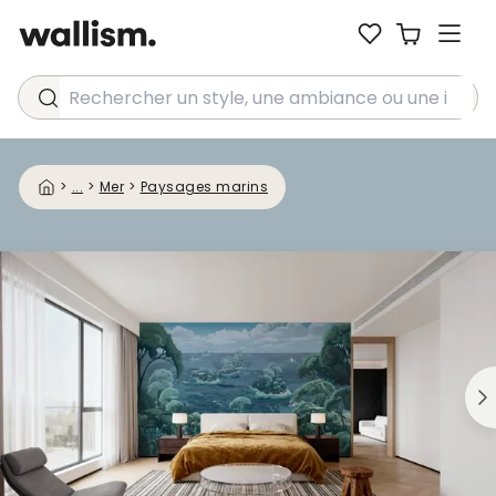
Rechercher un style, une ambiance ou une idée...
>
...
>
Mer
>
Paysages marins