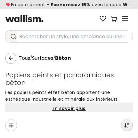
En ce moment -
Economisez 15%
avec le code
WALL1
Rechercher un style, une ambiance ou une idée...
Tous
Surfaces
Béton
/
/
Papiers peints et panoramiques
béton
Les papiers peints effet béton apportent une
esthétique industrielle et minérale aux intérieurs
contemporains. Cette collection capture les nuances
En savoir plus
subtiles et les textures brutes du ciment, offrant un
rendu visuel authentique sans les contraintes
techniques d'une véritable structure en maçonnerie.
Ces panoramiques permettent de créer une