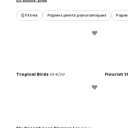
En savoir plus
Filtres
Papiers peints panoramiques
Papie
Tropical Birds
Flourish t
39 €/m²