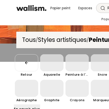
Papier peint
Espaces
Popu
Tous
Styles artistiques
Peintu
/
/
Retour
Aquarelle
Peinture à l'huile
Encre
Aérographe
Graphite
Crayons
Marqueu