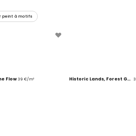
r peint à motifs
he Flow
Historic Lands, Forest Green
39 €/m²
3
White Cherry Blossoms I Linen
White Cherry Blossoms II
39 €/m²
3