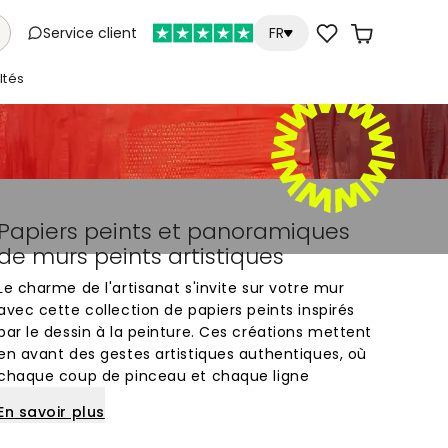
Service client
FR
tés
Papiers peints et panoramiques
de murs peints artistiques
Le charme de l'artisanat s'invite sur votre mur
avec cette collection de papiers peints inspirés
par le dessin à la peinture. Ces créations mettent
en avant des gestes artistiques authentiques, où
chaque coup de pinceau et chaque ligne
expressive apportent une texture visuelle unique.
En savoir plus
Contrairement aux motifs purement numériques,
ces dessins peints muraux conservent l'âme du