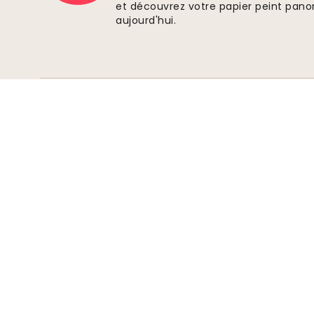
et découvrez votre papier peint pano
aujourd'hui.
Paiements sécurisés
Rejoindre le mouvement
Inscrivez vous sur Wallism pour rester
informé des nouveaux designs et des offres
exclusives. Vous pouvez vous désinscrire à
tout moment.
Politique de confidentialité