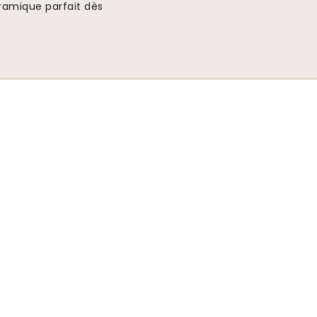
ramique parfait dès
Livraison rapide et gratuite
Les commandes sont envoyées dans un délai de 2 à 5
jours.
Suivez-nous pour trouver d
Soumettre
venir