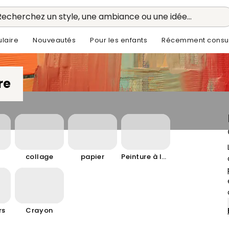
Recherchez un style, une ambiance ou une idée...
laire
Nouveautés
Pour les enfants
Récemment consul
re
collage
papier
Peinture à la bombe
rs
Crayon