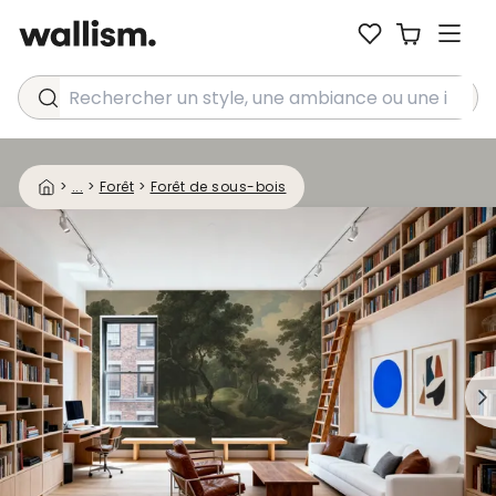
Rechercher un style, une ambiance ou une idée...
>
...
>
Forêt
>
Forêt de sous-bois