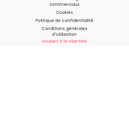
commerciaux
Cookies
Politique de confidentialité
Conditions générales
d'utilisation
Soutien à la clientèle
Contactez nous
Retours et remboursements
Expédition
Comment mesurer votre mur
Comment poser du papier
peint
Comment installer
l'autocollant
FAQ
Articles sur le papier peint