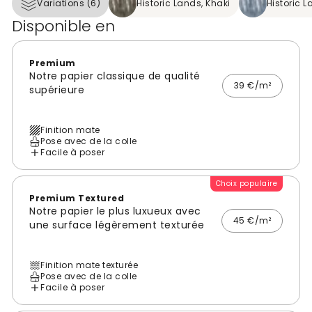
Variations (6)
Historic Lands, Khaki
Historic 
Disponible en
Premium
Notre papier classique de qualité
39 €/m²
supérieure
Finition mate
Pose avec de la colle
Facile à poser
Choix populaire
Premium Textured
Notre papier le plus luxueux avec
45 €/m²
une surface légèrement texturée
Finition mate texturée
Pose avec de la colle
Facile à poser