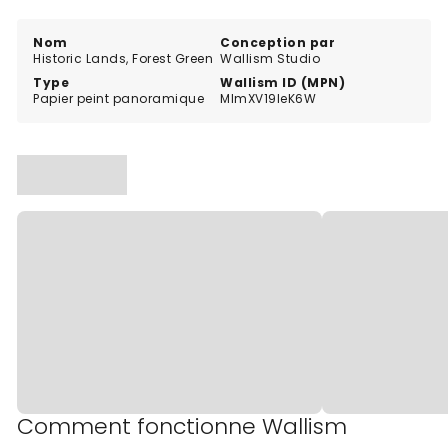
cherchant une touche de vert forêt et une
atmosphère sereine.
Nom
Conception par
Historic Lands, Forest Green
Wallism Studio
Type
Wallism ID (MPN)
Papier peint panoramique
MlmXV19leK6W
Comment fonctionne Wallism