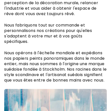
perception de la décoration murale, relancer
Conditions générales d'utilisation
l'industrie et vous aider à obtenir l'espace de
Cookies
rêve dont vous avez toujours rêvé.
Politique de confidentialité
Articles sur le papier peint
Nous fabriquons tout sur commande et
Guides pratiques
personnalisons nos créations pour qu'elles
s'adaptent à votre mur et à vos goûts
Comment poser du papier peint
spécifiques.
Comment installer l'autocollant
Comment mesurer votre mur
Préparation du mur
Nous opérons à l'échelle mondiale et expédions
Outils de papier peint
nos papiers peints panoramiques dans le monde
Papier peint sur murs texturés
entier, mais nous sommes à l'origine une marque
suédoise fondée à Stockholm. Nos racines dans le
style scandinave et l'artisanat suédois signifient
que vous êtes entre de bonnes mains avec nous.