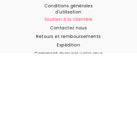
Conditions générales
d'utilisation
Soutien à la clientèle
Contactez nous
Retours et remboursements
Expédition
Comment mesurer votre mur
Comment poser du papier
peint
Comment installer
l'autocollant
FAQ
Articles sur le papier peint
Sélectionnez votre lieu de résidence
Gérer les paramètres des cookies