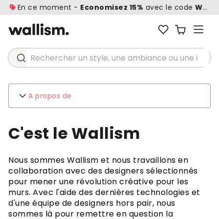
En ce moment -
Economisez 15%
avec le code
WALL1
Rechercher un style, une ambiance ou une idée...
A propos de
Wallism
C'est le Wallism
A propos de
Contact
Environnement
Nous sommes Wallism et nous travaillons en
Demandes de renseignements commerciaux
collaboration avec des designers sélectionnés
pour mener une révolution créative pour les
Soutien à la clientèle
murs. Avec l'aide des dernières technologies et
FAQ
d'une équipe de designers hors pair, nous
Expédition
sommes là pour remettre en question la
Retours et remboursements