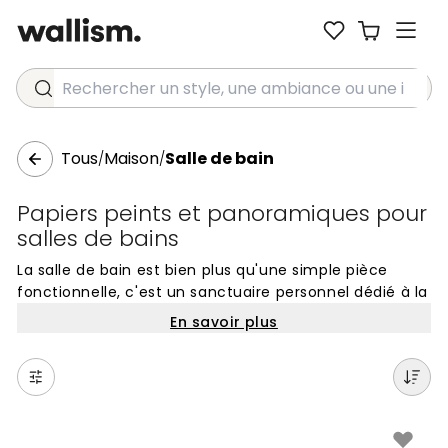
Rechercher un style, une ambiance ou une idée...
Tous
Maison
Salle de bain
/
/
Papiers peints et panoramiques pour
salles de bains
La salle de bain est bien plus qu'une simple pièce
fonctionnelle, c'est un sanctuaire personnel dédié à la
détente et au bien-être. Choisir le bon revêtement
En savoir plus
mural pour salles de bains permet de définir
instantanément l'ambiance, qu'il s'agisse d'une
atmosphère de spa apaisante ou d'un décor plus
dynamique. Un papier peint bien choisi peut agrandir
visuellement l'espace ou apporter une profondeur
texturale qui manque souvent aux carrelages