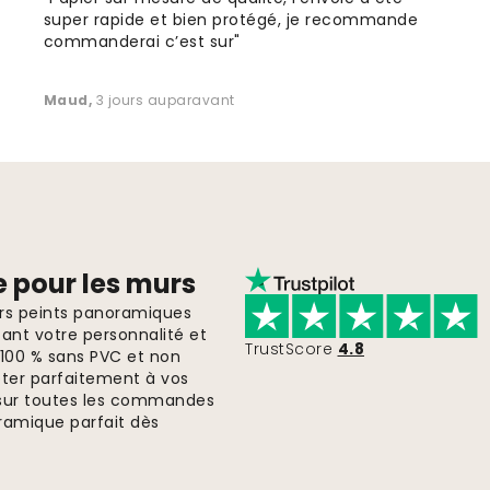
super rapide et bien protégé, je recommande
commanderai c’est sur"
Maud
,
3 jours auparavant
e pour les murs
ers peints panoramiques
ant votre personnalité et
TrustScore
4.8
, 100 % sans PVC et non
pter parfaitement à vos
te sur toutes les commandes
ramique parfait dès