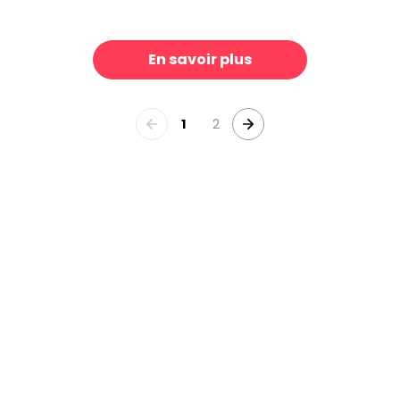
Chinese Flower Illustration I
Marble Flowers, Periwinkle
39 €/m²
3
En savoir plus
1
2