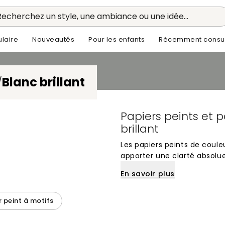
Recherchez un style, une ambiance ou une idée...
laire
Nouveautés
Pour les enfants
Récemment consul
Blanc brillant
/
Papiers peints et 
brillant
Les papiers peints de couleu
apporter une clarté absolue
éclatante agit comme un vé
En savoir plus
d'agrandir visuellement l'
fraîcheur immédiate. Que c
l'intégralité d'une pièce, c
r peint à motifs
met en valeur l'architectur