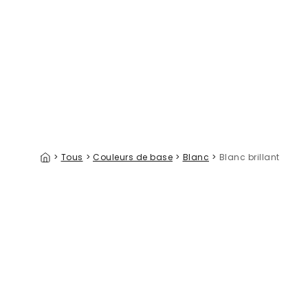
Cloudy Thoughts White
39 €/m²
>
Tous
>
Couleurs de base
>
Blanc
>
Blanc brillant