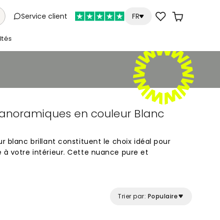
Service client
FR
tés
panoramiques en couleur Blanc
r blanc brillant constituent le choix idéal pour
 à votre intérieur. Cette nuance pure et
ritable réflecteur de lumière, ce qui permet
espace tout en instaurant une atmosphère de
e soit pour un mur d'accent ou pour habiller
ette teinte intemporelle offre un rendu net qui
Trier par:
Populaire
e de votre maison.