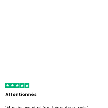
Attentionnés
"Attentionnés, réactifs et très professionnels."