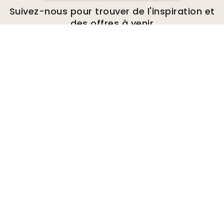
Suivez-nous pour trouver de l'inspiration et
des offres à venir
Entreprise
A propos de
Environnement
Demandes de renseignements
commerciaux
Cookies
Politique de confidentialité