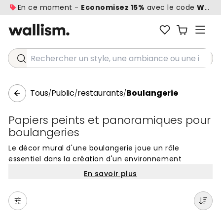
En ce moment -
Economisez 15%
avec le code
WALL1
Rechercher un style, une ambiance ou une idée...
Tous
Public
restaurants
Boulangerie
/
/
/
Papiers peints et panoramiques pour
boulangeries
Le décor mural d'une boulangerie joue un rôle
essentiel dans la création d'un environnement
chaleureux et gourmand qui invite à la dégustation.
En savoir plus
Pour ce type d'espace, les papiers peints aux tons
naturels, comme les nuances de crème, de beige
sablé ou de terre cuite, s'accordent parfaitement
avec les textures du pain artisanal et des pâtisseries.