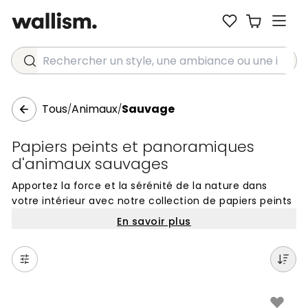
Rechercher un style, une ambiance ou une idée...
Tous
Animaux
Sauvage
/
/
Papiers peints et panoramiques
d'animaux sauvages
Apportez la force et la sérénité de la nature dans
votre intérieur avec notre collection de papiers peints
d'animaux sauvages. Ces décors captivants mettent
En savoir plus
en scène des lions majestueux, des tigres élégants et
des éléphants imposants dans leurs habitats naturels.
Que vous souhaitiez créer une atmosphère d'aventure
dans un salon ou un univers ludique et inspirant dans
une chambre d'enfant, ces motifs insufflent un
caractère unique à chaque mur.