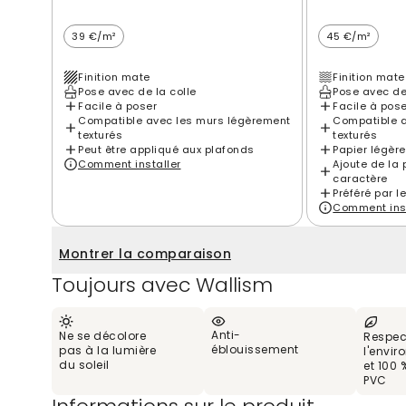
39 €/m²
45 €/m²
Finition mate
Finition mate
Pose avec de la colle
Pose avec de
Facile à poser
Facile à pos
Compatible avec les murs légèrement
Compatible a
texturés
texturés
Peut être appliqué aux plafonds
Papier légèr
Comment installer
Ajoute de la 
caractère
Préféré par l
Comment inst
Montrer la comparaison
Toujours avec Wallism
Anti-
Ne se décolore
Respec
éblouissement
pas à la lumière
l'envi
du soleil
et 100 
PVC