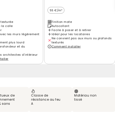
55 €/m²
 texturée
Finition mate
 la colle
Autocollant
er
Facile à poser et à retirer
vec les murs légèrement
Idéal pour les locataires
Ne convient pas aux murs ou plafonds
ement plus lourd
texturés
profondeur et du
Comment installer
es architectes d'intérieur
aller
tueux de
Classe de
Matériau non
ronnement
résistance au feu
tissé
% sans
A