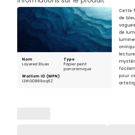
Informations sur le produit
Cette 
de ble
vagues
de lum
lumine
oniriqu
lectur
Nom
Type
mystéri
Layered Blues
Papier peint
facile
panoramique
pour c
Wallism ID (MPN)
l2WGDB89oq6Z
artist