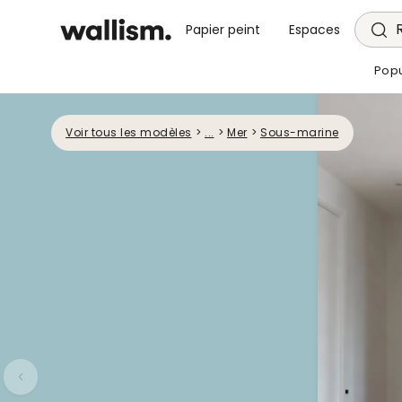
Papier peint
Espaces
Popu
Voir tous les modèles
>
...
>
Mer
>
Sous-marine