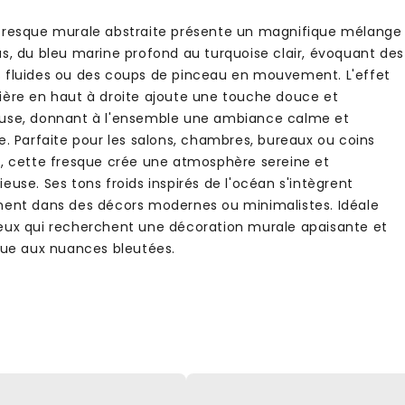
fresque murale abstraite présente un magnifique mélange
us, du bleu marine profond au turquoise clair, évoquant des
 fluides ou des coups de pinceau en mouvement. L'effet
ière en haut à droite ajoute une touche douce et
use, donnant à l'ensemble une ambiance calme et
e. Parfaite pour les salons, chambres, bureaux ou coins
e, cette fresque crée une atmosphère sereine et
euse. Ses tons froids inspirés de l'océan s'intègrent
ment dans des décors modernes ou minimalistes. Idéale
eux qui recherchent une décoration murale apaisante et
ique aux nuances bleutées.