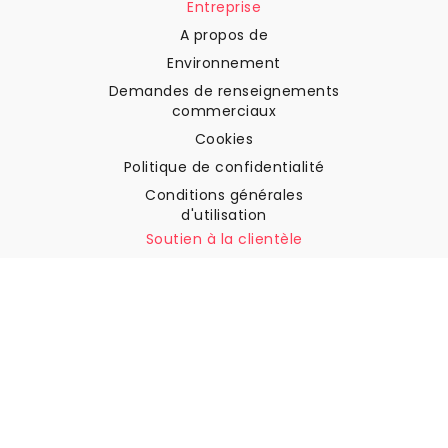
Entreprise
A propos de
Environnement
Demandes de renseignements
commerciaux
Cookies
Politique de confidentialité
Conditions générales
d'utilisation
Soutien à la clientèle
Contactez nous
Retours et remboursements
Expédition
Comment mesurer votre mur
Comment poser du papier
peint
Comment installer
l'autocollant