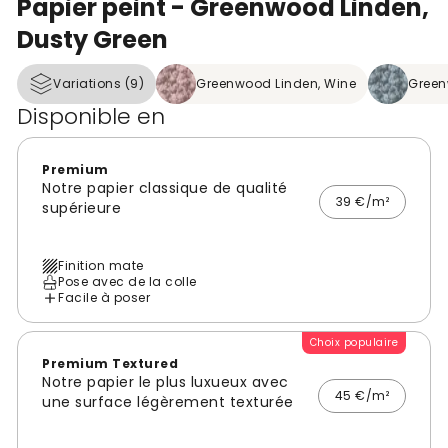
Papier peint - Greenwood Linden,
Dusty Green
Variations (9)
Greenwood Linden, Wine
Green
Disponible en
Premium
Notre papier classique de qualité
39 €/m²
supérieure
Finition mate
Pose avec de la colle
Facile à poser
Choix populaire
Premium Textured
Notre papier le plus luxueux avec
45 €/m²
une surface légèrement texturée