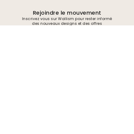
Rejoindre le mouvement
Inscrivez vous sur Wallism pour rester informé
des nouveaux designs et des offres
exclusives. Vous pouvez vous désinscrire à
tout moment.
Politique de confidentialité
Soumettre
Suivez-nous pour trouver de l'inspiration et
des offres à venir
Entreprise