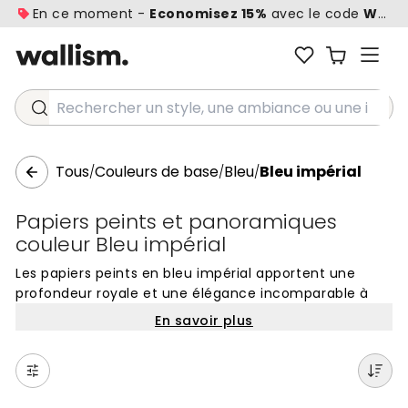
En ce moment -
Economisez 15%
avec le code
WALL1
Rechercher un style, une ambiance ou une idée...
Tous
Couleurs de base
Bleu
Bleu impérial
/
/
/
Papiers peints et panoramiques
couleur Bleu impérial
Les papiers peints en bleu impérial apportent une
profondeur royale et une élégance incomparable à
vos murs. Cette nuance de bleu froid et intense crée
En savoir plus
une atmosphère à la fois dramatique et apaisante,
idéale pour ceux qui souhaitent insuffler du caractère
à leur intérieur sans compromettre le raffinement. Sa
richesse visuelle, ponctuée de subtils reflets profonds,