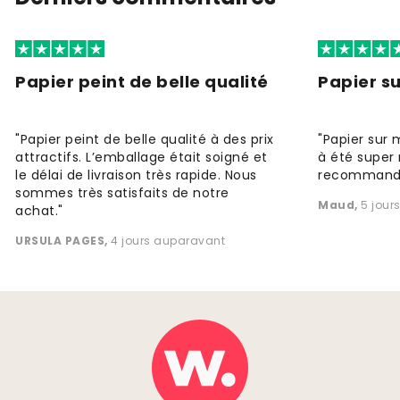
Papier peint de belle qualité
Papier s
"Papier peint de belle qualité à des prix
"Papier sur 
attractifs. L’emballage était soigné et
à été super 
le délai de livraison très rapide. Nous
recommande
sommes très satisfaits de notre
Maud
,
5 jour
achat."
URSULA PAGES
,
4 jours auparavant