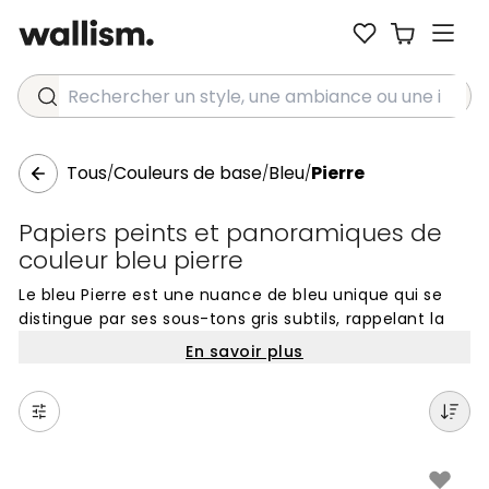
Rechercher un style, une ambiance ou une idée...
Tous
Couleurs de base
Bleu
Pierre
/
/
/
Papiers peints et panoramiques de
couleur bleu pierre
Le bleu Pierre est une nuance de bleu unique qui se
distingue par ses sous-tons gris subtils, rappelant la
douceur des galets de rivière et l'élégance de l'ardoise
En savoir plus
naturelle. Cette couleur apporte une sensation de
calme et de sérénité à vos murs, créant une base à la
fois neutre et sophistiquée pour votre décoration
intérieure. Ni trop sombre ni trop froide, elle offre une
profondeur apaisante qui convient parfaitement à
ceux qui recherchent une ambiance équilibrée et