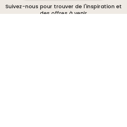
Suivez-nous pour trouver de l'inspiration et
des offres à venir
Entreprise
A propos de
Environnement
Demandes de renseignements
commerciaux
Cookies
Politique de confidentialité