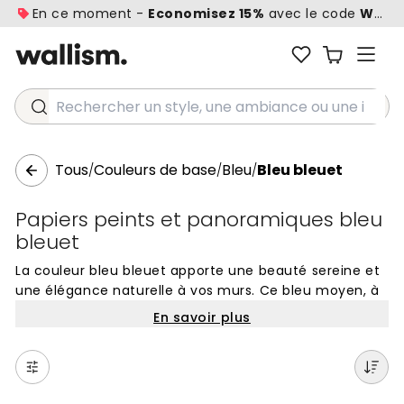
En ce moment -
Economisez 15%
avec le code
WALL1
Rechercher un style, une ambiance ou une idée...
Tous
Couleurs de base
Bleu
Bleu bleuet
/
/
/
Papiers peints et panoramiques bleu
bleuet
La couleur bleu bleuet apporte une beauté sereine et
une élégance naturelle à vos murs. Ce bleu moyen, à
la fois frais et lumineux, capture l'essence des ciels
En savoir plus
d'été et des champs de fleurs sauvages. C'est une
nuance idéale pour instaurer une atmosphère de
tranquillité et de douceur dans n'importe quelle pièce
de la maison.