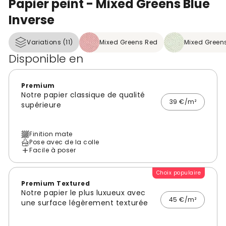
Papier peint - Mixed Greens Blue
Inverse
Variations (11)
Mixed Greens Red
Mixed Greens
Disponible en
Premium
Notre papier classique de qualité
39 €/m²
supérieure
Finition mate
Pose avec de la colle
Facile à poser
Choix populaire
Premium Textured
Notre papier le plus luxueux avec
45 €/m²
une surface légèrement texturée