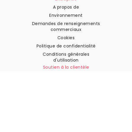
A propos de
Environnement
Demandes de renseignements
commerciaux
Cookies
Politique de confidentialité
Conditions générales
d'utilisation
Soutien à la clientèle
Contactez nous
Retours et remboursements
Expédition
Comment mesurer votre mur
Comment poser du papier
peint
Comment installer
l'autocollant