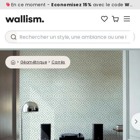
En ce moment -
Economisez 15%
avec le code
WALL1
Rechercher un style, une ambiance ou une idée...
>
Géométrique
>
Carrés