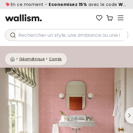
En ce moment -
Economisez 15%
avec le code
WALL1
Rechercher un style, une ambiance ou une idée...
>
Géométrique
>
Carrés