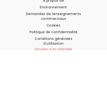
A propos de
Environnement
Demandes de renseignements
commerciaux
Cookies
Politique de confidentialité
Conditions générales
d'utilisation
Soutien à la clientèle
Contactez nous
Retours et remboursements
Expédition
Comment mesurer votre mur
Comment poser du papier
peint
Comment installer
l'autocollant
FAQ