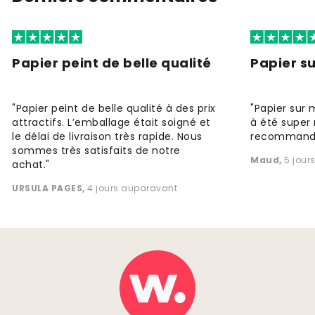
Papier peint de belle qualité
Papier s
"Papier peint de belle qualité à des prix
"Papier sur 
attractifs. L’emballage était soigné et
à été super 
le délai de livraison très rapide. Nous
recommande
sommes très satisfaits de notre
Maud
,
5 jour
achat."
URSULA PAGES
,
4 jours auparavant