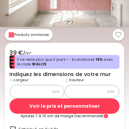
Produits similaires
39 €
/
m²
Il ne reste plus que 3 jours ! - Economisez
15%
avec
le code
WALL15
Indiquez les dimensions de votre mur
Largeur
Hauteur
cm
cm
Voir le prix et personnaliser
Ajoutez 7 à 10 cm de marge (recommandé)