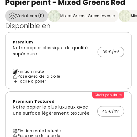
Papier peint - Mixed Greens Red
Variations (11)
Mixed Greens Green Inverse
Mix
Disponible en
Premium
Notre papier classique de qualité
39 €/m²
supérieure
Finition mate
Pose avec de la colle
Facile à poser
Choix populaire
Premium Textured
Notre papier le plus luxueux avec
45 €/m²
une surface légèrement texturée
Finition mate texturée
Pose avec de la colle