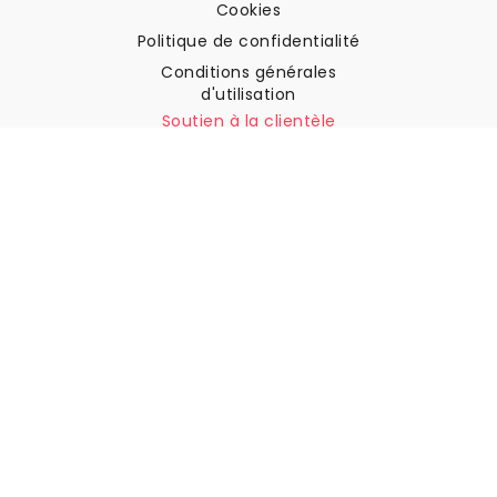
Cookies
Politique de confidentialité
Conditions générales
d'utilisation
Soutien à la clientèle
Contactez nous
Retours et remboursements
Expédition
Comment mesurer votre mur
Comment poser du papier
peint
Comment installer
l'autocollant
FAQ
Articles sur le papier peint
Sélectionnez votre lieu de résidence