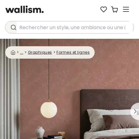
Rechercher un style, une ambiance ou une idée...
>
...
>
Graphiques
>
Formes et lignes