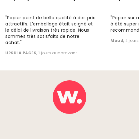
"Papier peint de belle qualité à des prix
"Papier sur 
attractifs. L’emballage était soigné et
à été super 
le délai de livraison très rapide. Nous
recommande
sommes très satisfaits de notre
Maud
,
2 jour
achat."
URSULA PAGES
,
1 jours auparavant