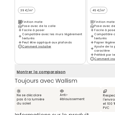
39 €/m²
45 €/m²
Finition mate
Finition mate
Pose avec de la colle
Pose avec de
Facile à poser
Facile à pos
Compatible avec les murs légèrement
Compatible a
texturés
texturés
Peut être appliqué aux plafonds
Papier légèr
Comment installer
Ajoute de la 
caractère
Préféré par l
Comment inst
Montrer la comparaison
Toujours avec Wallism
Anti-
Ne se décolore
Respec
éblouissement
pas à la lumière
l'envi
du soleil
et 100 
PVC