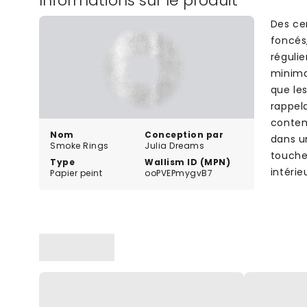
Informations sur le produit
Des ce
foncés,
réguli
minimal
que les
rappel
contem
Nom
Conception par
dans u
Smoke Rings
Julia Dreams
touche
Type
Wallism ID (MPN)
intérie
Papier peint
ooPVEPmygvB7