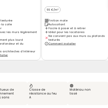
55 €/m²
 texturée
Finition mate
 la colle
Autocollant
er
Facile à poser et à retirer
vec les murs légèrement
Idéal pour les locataires
Ne convient pas aux murs ou plafonds
ement plus lourd
texturés
profondeur et du
Comment installer
es architectes d'intérieur
aller
tueux de
Classe de
Matériau non
ronnement
résistance au feu
tissé
% sans
A