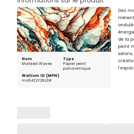
Informations sur le produit
Des mot
mêlent
ondulé
énergie
de la 
peint 
salons,
Nom
Type
créati
Marbled Waves
Papier peint
l'espa
panoramique
Wallism ID (MPN)
mo54ZzY2Bz38