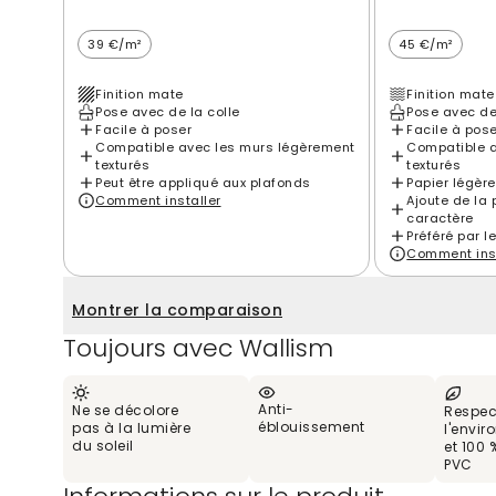
39 €/m²
45 €/m²
Finition mate
Finition mate
Pose avec de la colle
Pose avec de
Facile à poser
Facile à pos
Compatible avec les murs légèrement
Compatible a
texturés
texturés
Peut être appliqué aux plafonds
Papier légèr
Comment installer
Ajoute de la 
caractère
Préféré par l
Comment inst
Montrer la comparaison
Toujours avec Wallism
Anti-
Ne se décolore
Respec
éblouissement
pas à la lumière
l'envi
du soleil
et 100 
PVC