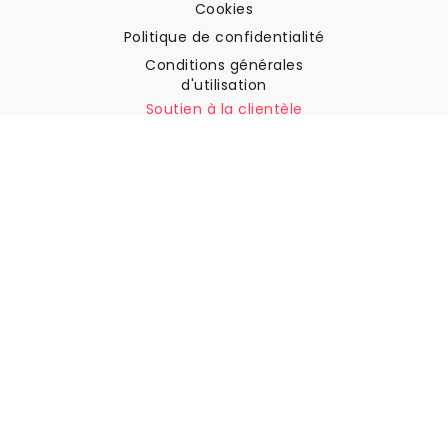
Cookies
Politique de confidentialité
Conditions générales
d'utilisation
Soutien à la clientèle
Contactez nous
Retours et remboursements
Expédition
Comment mesurer votre mur
Comment poser du papier
peint
Comment installer
l'autocollant
FAQ
Articles sur le papier peint
Sélectionnez votre lieu de résidence