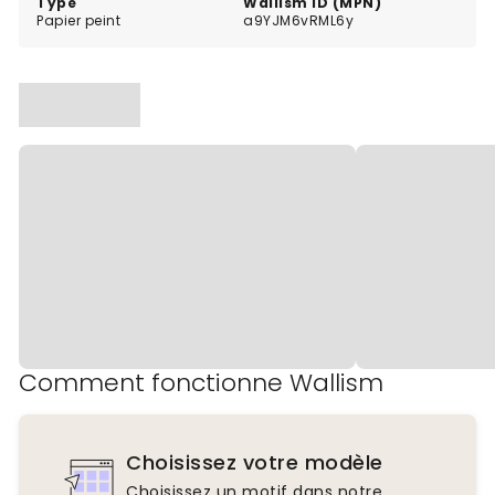
Type
Wallism ID (MPN)
Papier peint
a9YJM6vRML6y
Comment fonctionne Wallism
Choisissez votre modèle
Choisissez un motif dans notre