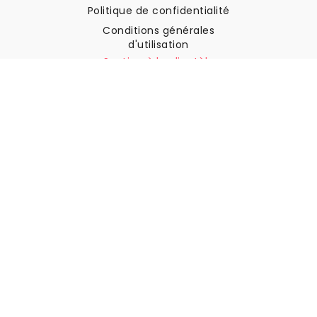
Politique de confidentialité
Conditions générales
d'utilisation
Soutien à la clientèle
Contactez nous
Retours et remboursements
Expédition
Comment mesurer votre mur
Comment poser du papier
peint
Comment installer
l'autocollant
FAQ
Articles sur le papier peint
Sélectionnez votre lieu de résidence