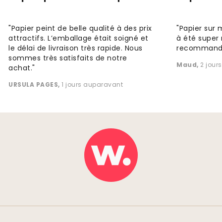
"Papier peint de belle qualité à des prix
"Papier sur 
attractifs. L’emballage était soigné et
à été super 
le délai de livraison très rapide. Nous
recommande
sommes très satisfaits de notre
Maud
,
2 jour
achat."
URSULA PAGES
,
1 jours auparavant