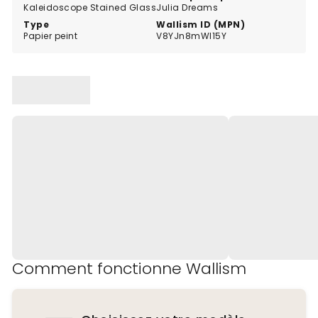
Kaleidoscope Stained Glass
Julia Dreams
Type
Wallism ID (MPN)
Papier peint
V8YJn8mWl15Y
Comment fonctionne Wallism