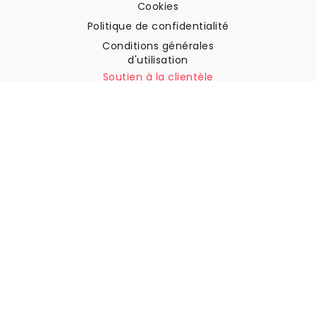
Cookies
Politique de confidentialité
Conditions générales
d'utilisation
Soutien à la clientèle
Contactez nous
Retours et remboursements
Expédition
Comment mesurer votre mur
Comment poser du papier
peint
Comment installer
l'autocollant
FAQ
Articles sur le papier peint
Sélectionnez votre lieu de résidence