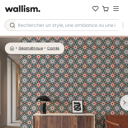
Rechercher un style, une ambiance ou une idée...
>
Géométrique
>
Carrés