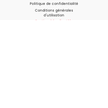
Politique de confidentialité
Conditions générales
d'utilisation
Soutien à la clientèle
Contactez nous
Retours et remboursements
Expédition
Comment mesurer votre mur
Comment poser du papier
peint
Comment installer
l'autocollant
FAQ
Articles sur le papier peint
Sélectionnez votre lieu de résidence