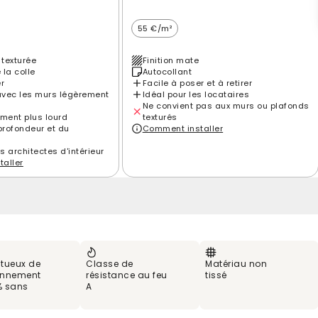
55 €/m²
 texturée
Finition mate
 la colle
Autocollant
er
Facile à poser et à retirer
vec les murs légèrement
Idéal pour les locataires
Ne convient pas aux murs ou plafonds
ement plus lourd
texturés
profondeur et du
Comment installer
es architectes d'intérieur
aller
tueux de
Classe de
Matériau non
ronnement
résistance au feu
tissé
% sans
A