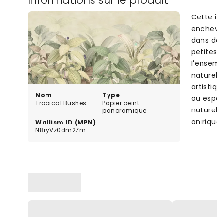
Informations sur le produit
Cette 
enchev
dans d
petites
l'ense
nature
artist
Nom
Type
ou esp
Tropical Bushes
Papier peint
nature
panoramique
oniriqu
Wallism ID (MPN)
N8ryVz0dm2Zm