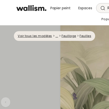
Papier peint
Espaces
Popu
Voir tous les modèles
>
...
>
Feuillage
>
Feuilles