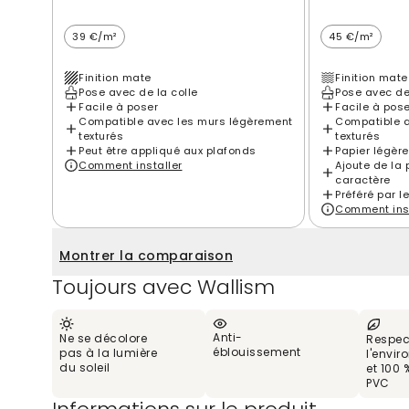
39 €/m²
45 €/m²
Finition mate
Finition mate
Pose avec de la colle
Pose avec de
Facile à poser
Facile à pos
Compatible avec les murs légèrement
Compatible a
texturés
texturés
Peut être appliqué aux plafonds
Papier légèr
Comment installer
Ajoute de la 
caractère
Préféré par l
Comment inst
Montrer la comparaison
Toujours avec Wallism
Anti-
Ne se décolore
Respec
éblouissement
pas à la lumière
l'envi
du soleil
et 100 
PVC