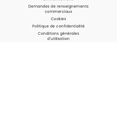
Demandes de renseignements
commerciaux
Cookies
Politique de confidentialité
Conditions générales
d'utilisation
Soutien à la clientèle
Contactez nous
Retours et remboursements
Expédition
Comment mesurer votre mur
Comment poser du papier
peint
Comment installer
l'autocollant
FAQ
Articles sur le papier peint