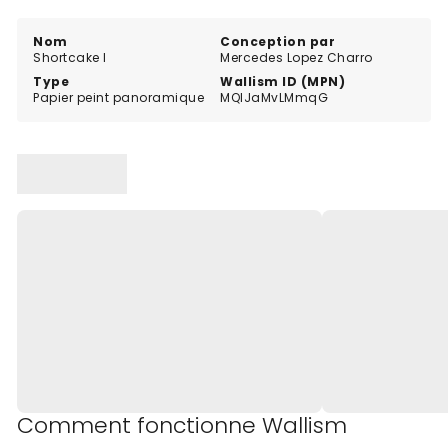
artistiques et colorés, tout en restant subtil et
apaisant.
Nom
Conception par
Shortcake I
Mercedes Lopez Charro
Type
Wallism ID (MPN)
Papier peint panoramique
MQlJaMvLMmqG
Comment fonctionne Wallism