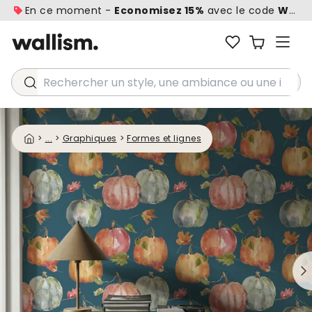
En ce moment -
Economisez 15%
avec le code
WALL1
Rechercher un style, une ambiance ou une idée...
>
...
>
Graphiques
>
Formes et lignes