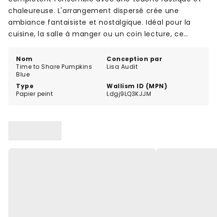
chaleureuse. L'arrangement dispersé crée une
ambiance fantaisiste et nostalgique. Idéal pour la
cuisine, la salle à manger ou un coin lecture, ce
papier peint apporte une atmosphère naturelle et
douillette aux espaces de vie.
Nom
Conception par
Time to Share Pumpkins
Lisa Audit
Blue
Type
Wallism ID (MPN)
Papier peint
Ldgj9LQ3KJJM