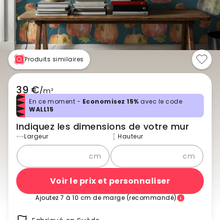
Produits similaires
39 €
/
m²
En ce moment -
Economisez 15%
avec le code
WALL15
Indiquez les dimensions de votre mur
Largeur
Hauteur
cm
cm
Voir le prix et personnaliser
Ajoutez 7 à 10 cm de marge (recommandé)