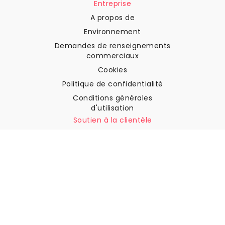
Entreprise
A propos de
Environnement
Demandes de renseignements
commerciaux
Cookies
Politique de confidentialité
Conditions générales
d'utilisation
Soutien à la clientèle
Contactez nous
Retours et remboursements
Expédition
Comment mesurer votre mur
Comment poser du papier
peint
Comment installer
l'autocollant