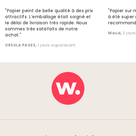
"Papier peint de belle qualité à des prix
"Papier sur 
attractifs. L’emballage était soigné et
à été super 
le délai de livraison très rapide. Nous
recommande
sommes très satisfaits de notre
Maud
,
2 jour
achat."
URSULA PAGES
,
1 jours auparavant