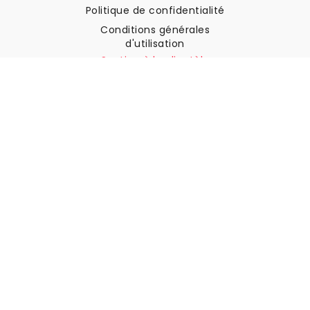
Politique de confidentialité
Conditions générales
d'utilisation
Soutien à la clientèle
Contactez nous
Retours et remboursements
Expédition
Comment mesurer votre mur
Comment poser du papier
peint
Comment installer
l'autocollant
FAQ
Articles sur le papier peint
Sélectionnez votre lieu de résidence