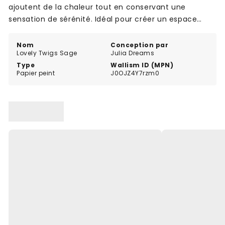
ajoutent de la chaleur tout en conservant une
sensation de sérénité. Idéal pour créer un espace
tranquille et rêveur avec un style doux et intemporel.
Nom
Conception par
Lovely Twigs Sage
Julia Dreams
Type
Wallism ID (MPN)
Papier peint
J0OJZ4Y7rzm0