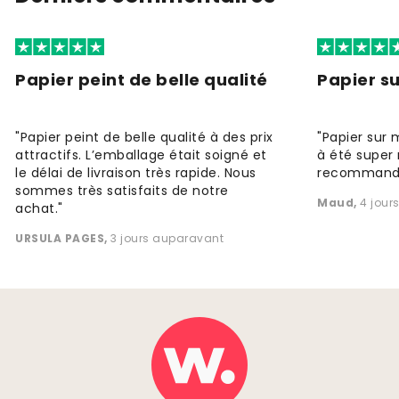
Papier peint de belle qualité
Papier s
"Papier peint de belle qualité à des prix
"Papier sur 
attractifs. L’emballage était soigné et
à été super 
le délai de livraison très rapide. Nous
recommande
sommes très satisfaits de notre
Maud
,
4 jour
achat."
URSULA PAGES
,
3 jours auparavant