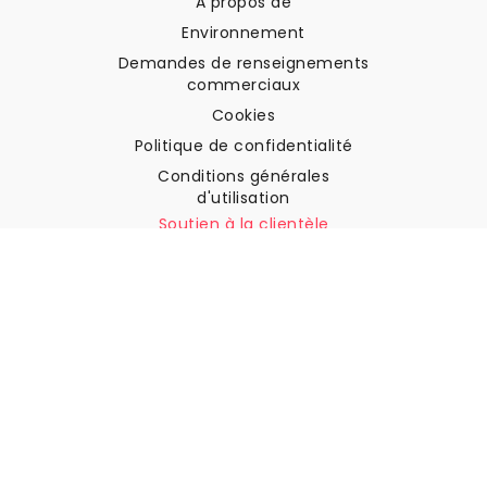
A propos de
Environnement
Demandes de renseignements
commerciaux
Cookies
Politique de confidentialité
Conditions générales
d'utilisation
Soutien à la clientèle
Contactez nous
Retours et remboursements
Expédition
Comment mesurer votre mur
Comment poser du papier
peint
Comment installer
l'autocollant
FAQ