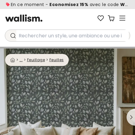
En ce moment -
Economisez 15%
avec le code
WALL1
Rechercher un style, une ambiance ou une idée...
>
...
>
Feuillage
>
Feuilles