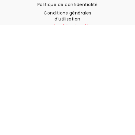
Politique de confidentialité
Conditions générales
d'utilisation
Soutien à la clientèle
Contactez nous
Retours et remboursements
Expédition
Comment mesurer votre mur
Comment poser du papier
peint
Comment installer
l'autocollant
FAQ
Articles sur le papier peint
Sélectionnez votre lieu de résidence