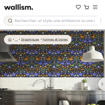
Rechercher un style, une ambiance ou une idée...
>
...
>
Graphiques
>
Formes et lignes