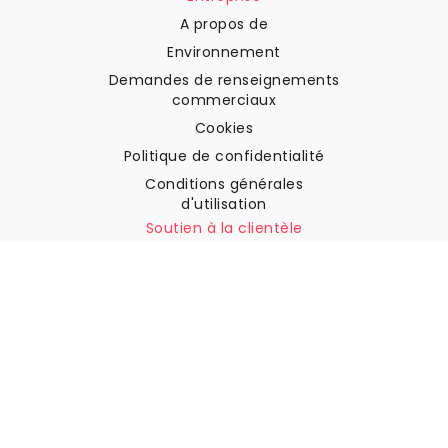
A propos de
Environnement
Demandes de renseignements
commerciaux
Cookies
Politique de confidentialité
Conditions générales
d'utilisation
Soutien à la clientèle
Contactez nous
Retours et remboursements
Expédition
Comment mesurer votre mur
Comment poser du papier
peint
Comment installer
l'autocollant