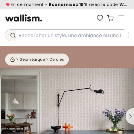
En ce moment -
Economisez 15%
avec le code
WALL1
Rechercher un style, une ambiance ou une idée...
>
Géométrique
>
Cercles