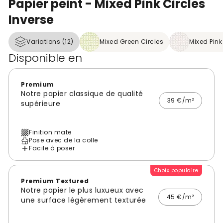
Papier peint - Mixed Pink Circles
Inverse
Variations (12)
Mixed Green Circles
Mixed Pink
Disponible en
Premium
Notre papier classique de qualité
39 €/m²
supérieure
Finition mate
Pose avec de la colle
Facile à poser
Choix populaire
Premium Textured
Notre papier le plus luxueux avec
45 €/m²
une surface légèrement texturée