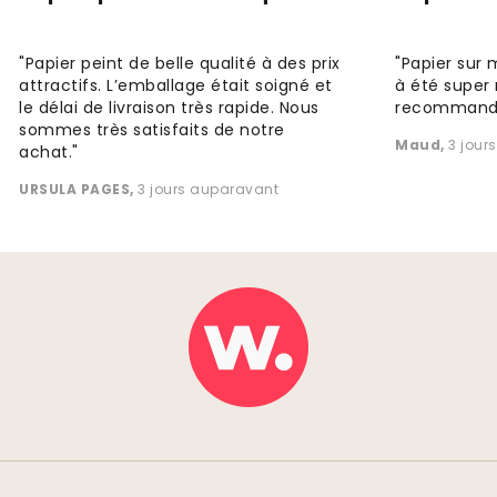
"Papier peint de belle qualité à des prix
"Papier sur 
attractifs. L’emballage était soigné et
à été super 
le délai de livraison très rapide. Nous
recommande
sommes très satisfaits de notre
Maud
,
3 jour
achat."
URSULA PAGES
,
3 jours auparavant