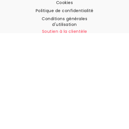
Cookies
Politique de confidentialité
Conditions générales
d'utilisation
Soutien à la clientèle
Contactez nous
Retours et remboursements
Expédition
Comment mesurer votre mur
Comment poser du papier
peint
Comment installer
l'autocollant
FAQ
Articles sur le papier peint
Sélectionnez votre lieu de résidence