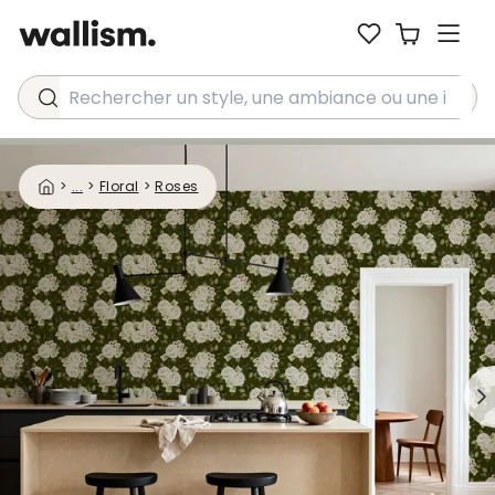
Rechercher un style, une ambiance ou une idée...
>
...
>
Floral
>
Roses