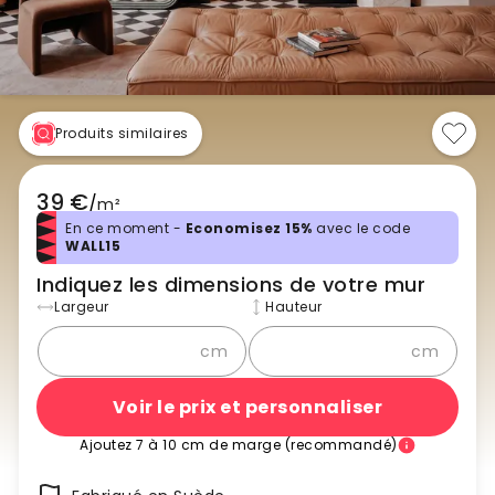
Produits similaires
39 €
/
m²
En ce moment -
Economisez 15%
avec le code
WALL15
Indiquez les dimensions de votre mur
Largeur
Hauteur
cm
cm
Voir le prix et personnaliser
Ajoutez 7 à 10 cm de marge (recommandé)