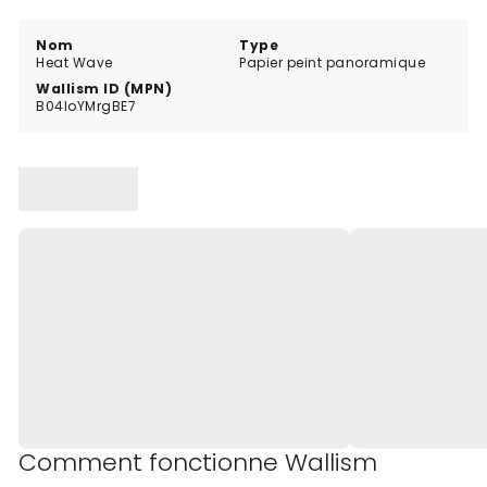
dans des tons safran et orange.
Nom
Type
Heat Wave
Papier peint panoramique
Wallism ID (MPN)
B04loYMrgBE7
Comment fonctionne Wallism