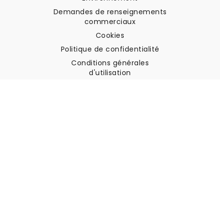
Demandes de renseignements
commerciaux
Cookies
Politique de confidentialité
Conditions générales
d'utilisation
Soutien à la clientèle
Contactez nous
Retours et remboursements
Expédition
Comment mesurer votre mur
Comment poser du papier
peint
Comment installer
l'autocollant
FAQ
Articles sur le papier peint