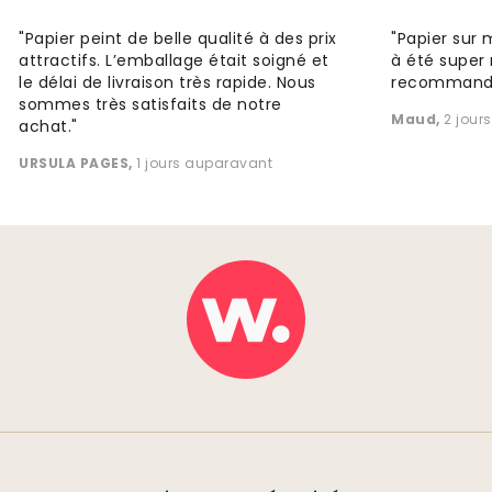
"Papier peint de belle qualité à des prix
"Papier sur 
attractifs. L’emballage était soigné et
à été super 
le délai de livraison très rapide. Nous
recommande
sommes très satisfaits de notre
Maud
,
2 jour
achat."
URSULA PAGES
,
1 jours auparavant