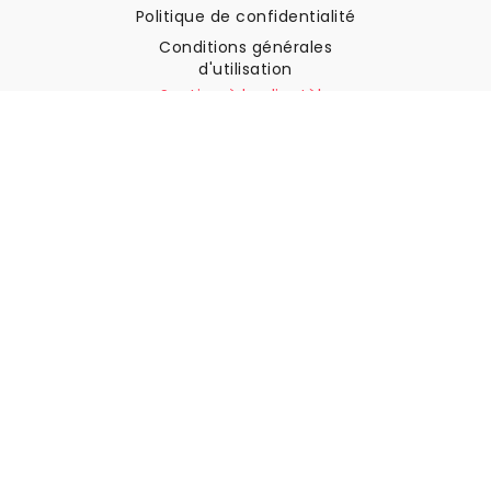
Politique de confidentialité
Conditions générales
d'utilisation
Soutien à la clientèle
Contactez nous
Retours et remboursements
Expédition
Comment mesurer votre mur
Comment poser du papier
peint
Comment installer
l'autocollant
FAQ
Articles sur le papier peint
Sélectionnez votre lieu de résidence