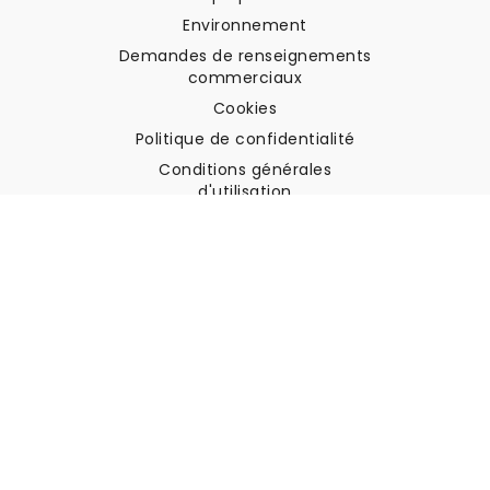
Environnement
Demandes de renseignements
commerciaux
Cookies
Politique de confidentialité
Conditions générales
d'utilisation
Soutien à la clientèle
Contactez nous
Retours et remboursements
Expédition
Comment mesurer votre mur
Comment poser du papier
peint
Comment installer
l'autocollant
FAQ