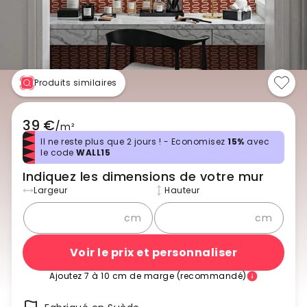
Produits similaires
39 €
/
m²
Il ne reste plus que 2 jours ! - Economisez
15%
avec
le code
WALL15
Indiquez les dimensions de votre mur
Largeur
Hauteur
cm
cm
Voir le prix et personnaliser
Ajoutez 7 à 10 cm de marge (recommandé)