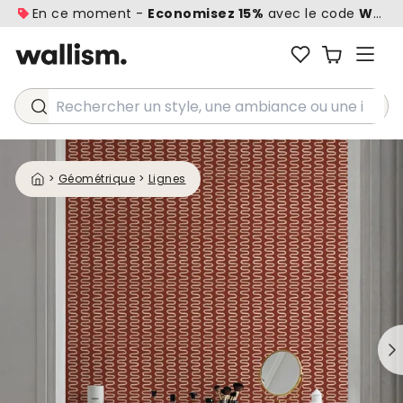
En ce moment -
Economisez 15%
avec le code
WALL1
Rechercher un style, une ambiance ou une idée...
>
Géométrique
>
Lignes