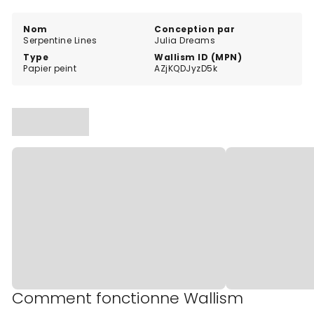
original et expressif.
Nom
Conception par
Serpentine Lines
Julia Dreams
Type
Wallism ID (MPN)
Papier peint
AZjKQDJyzD5k
Comment fonctionne Wallism